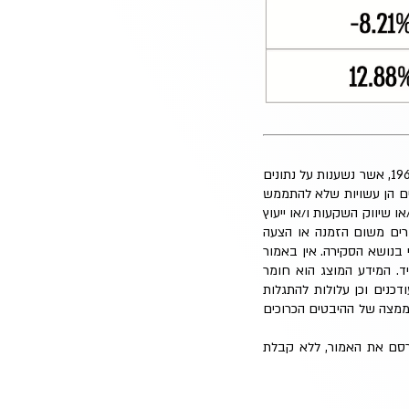
הסקירה כוללת תחזיות והערכות המהוות מידע צופה פני עתיד, כהגדרת מונח זה בחוק ניירות ערך, תשכ"ח-1968, אשר נשענות על נתונים
ים הן עשויות שלא להתממש
ו שיווק השקעות ו/או ייעוץ
ברים משום הזמנה או הצעה
י בנושא הסקירה. אין באמור
ד. המידע המוצג הוא חומר
כנים וכן עלולות להתגלות
וממצה של ההיבטים הכרוכים
פרסם את האמור, ללא קבלת