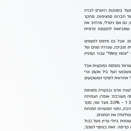
של בסוכנות רויטרס לבדה
אלי ואף של חברות ספציפיות. מחקר
C. Huang (2023), הראה שסיקור תקשורתי, גם אם ניטרלי, מרחיב את
 שמביאות להקטנת פרמיית
ס. אבל גם מיתוס לפעמים
) קזחסטן תוארה בצורה גרוטסקית ומביכה, שגררה שנים של
כעס, חרמות והכחשות. אך ב – 2020 לשכת התיירות של קזחסטן החליטה לאמץ את הסלוגן מהסרט – “Very nice!” עבור קמפיין
ישראל נתפסת כמוקצית אבל
שקיעי העל ביל אקמן ונרי
בשוק המקומי, ואולי אחראית לסחף המשקיעים
טווח ארוך ובנקודה מסוימת
תה מעורבת: אומדן הצמיחה
הראשון ל – Q2 הצביע על התכווצות בקצב שנתי של 3.5% שלוותה בעליית שיעור האבטלה ביולי מ – 2.7% ל – 3.0%. מצד שני, סקר
בה, נתוני המשרות הפנויות
ית ביולי עדיין מעל גבול
3, אך בירידה לעומת חודש יוני (3.2%) ועם ציפיות להמשך התקררות עד ל – 2.0% שנה קדימה. זאת בנוסף לשקל,