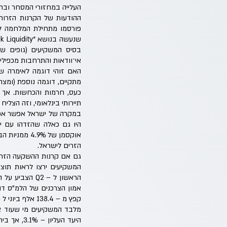
העלייה במחזורי המסחר ובת
ההודעות של הקרנות הזרות
בסיס המשקיעים (גופים של
אי־וודאות והתרחבות מכפילים
האם זוהי דוגמה לאימרה ש
תיירותי בינלאומי, וזה הצלי
במקרה של ישראל אפשר אפיל
היו גם כאלה שהזדהו עם יש
הזרים לישראל.
גם אם קרנות ההשקעה הזרות 
המשקיעים ירצו לראות תוצא
אמון הצרכנים של הלמ"ס דוו
קפץ מ – 138.4 אלף ביוני ל – 145.7 אלף ביולי. הפתרון לדיסוננס הזה הוא ככל הנראה המלחמה עם איראן, שטילטלה את הנתונים.
מלבד המשקיעים מי שעוד צר