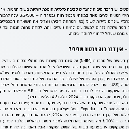
יסטים יש הרבה סיבות להצדיק סביבה כלכלית תומכת לעליות בשוק המניות, א
כזי שיזריק נזילות לשוק (כמו הפחתת ריבית) ויצדיק את הישארות המכפילים 
פד עלולה לגרום למשקיעים להיות נועזים יותר, לקחת פחות הגנות וכך לה
 גורם שעלול לדחוף לחוסר יציבות.
– אין דבר כזה פרסום שלילי?
רן הנורבגית היא שחקן קטן בשוק הישראלי אבל אחד החששות שעלו היו שהצ
אלא שההחלטה של הקרן הנורבגית לא הייתה הראשונה, ואפשר להגיד שה"סח
הגדולה במגזר הפרטי בבריטניה (USS) ועוד. אבל למרות הדוגמאות הרבות מחזורי המסחר ב
היא שכל מנייה שהקרנות האלה מכרו דווקא זינקה. דוגמה מעניינת היא הודעת ק
32%! דוגמה אחרת היא ההחלטה של קרן הפנסיה הדנית, בפברואר 024
מדד ת״א – בנקים זינק ביותר מ – 100%! מה שאומר שההחלטה למכור מניות ישראליות 
שקיעים או בפגיעה בשווי של השוק המקומי. אבל האם יכול להיות שדוו