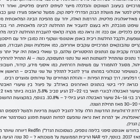
כזיים בעיצוב השווקים והכלכלה מייצר לעיתים לחצים פוליטיים, ואחד ד
ליט לפטר את מושלת הבנק הפדרלי ליסה קוק. ממשל טראמפ מצידו טוען כבר
מאידיאולוגיה פוליטית. הדרמות האלה, יחד עם מהפיכת הבינה המלאכותית מ
 שיפוט מוגבלת, ולא בעצם להעביר את ההחלטה לבינה מלאכותית. הרי בנק 
ם כלכליים. אם ככה זה נראה כמו מקרה קלאסי להעברת ההחלטה לבינה מלא
פעות, ולקבל החלטות ריבית באופן אוטונומי ושקוף וזה כמובן יחד עם חיסכון 
יים שהבנקאים המרכזיים עוקבים אחריהם, כמו אינפלציה ושוק העבודה, מ
השינויים שלהם. דוגמה לרובד נתונים שהתחיל 
, כששיפור טכנולוגי במהותו צריך להוביל לתהליך של שני שלבים – הראשון אי
י דפלציוני, דרך קצירת הפירות – והוזלת המחירים של שירותים ומוצרים רבים.
נראה לידי ביטוי בנתונים האחרונים בארה"ב על פיצול בין שיעורי האבטל
רדת לרזולוציות החדשות הללו עלול להוביל לטעות מדיניות ולמשל לפספוס 
האינפלציה. אך למרות זאת נראה שהפעם לפחות הטעות תימנע כשפרמטר אחר
הנדלן.