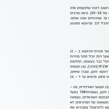
ך חשוב לזכור שלפעמים אלה
לא מספיקים, ובמיוחד כשמחירי המניות יקרים מאד במונחי מכפיל רווח (במדד ה – S&P500 עלה לרמות של 28–30). נראה שרבים
עד שהרווחים ישיגו אותם.
וביל לכך שדווקא המנגנון
ב – 11 באוגוסט הודיעה קרן העושר של נורבגיה (NBIM) על סיום ההיקשרות עם מנהלי נכסים בישראל ועל מכירת החזקות ב – 11
עד הזה יוביל סחף מכירות
ף" כבר בעיצומו, החלטות
דומות כבר קיבלו בעבר קרן הפנסיה הדנית, קרן העושר של אירלנד, קרן הפנסיה של עובדי הבריאות בהולנד PFZW (הולנד), קרן הפנסיה
תל אביב דווקא זינקו, שברו שיאים,
כשבמחצית הראשונה של השנה השקעות הזרים לבדם בבורסה הגיעו לנטו של כ – 9.5 מיליארד ₪ ובקווי מימון פרטיים עד ל – 14
רן העושר האירלנדית, מה –
18 ביולי, על מכירה של מניות Tripadvisor ו – Expedia בשל פעילותן בשטחים הכבושים. מאז מניותיהן זינקו, כשמנייתTRIP במעל
2, למכור את השקעותיה במניות הבנקים הישראליים, כשמאז
מלבד לפגוע בתשואות של המחרימים לא
קא ה"חרמות" מסבירות את