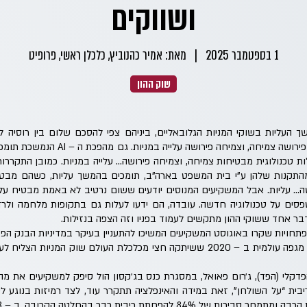
ושווקים
1 בספטמבר 2025
|
מאת: אמיר כהנוביץ, כלכלן ראשי, פרופיט
שוק ההון
 העליות בשוקי המניות הגלובאליים, ביניהם צפי להסכם שלום בין רוסיה לא
שלום פירושו יציבות, יציבות פירושה צמיחה, ו
ות טכנולוגית מבטיחות צמיחה, וצמיחה פירושה… עלייה במניות. כמובן התקר
תקנות שלהן ע"י בית המשפט בארה"ב, תומכים בהמשך עליות, כשהם מבטיחי
ושה… עליות. אבל המשקיעים המנוסים יודעים ששום נרטיב לא באמת מבטיח עלי
סים על טכנולוגיה חדשה. עובדה, הם ידעו לעלות גם בתקופות מלחמה ולר
דבר אחד ששוקי ההון מתקשים לעמוד בפניו וזה הצפה בנזילות.
חויות שקרו באוגוסט המשקיעים המשיכו להתעניין בעיקר במדיניות הבנק הפדר
אדם". עד כדי כך שגם בעת מגפה עולמית ב – 2020 ששיתקה חצי מכלכלת העולם שוק
פדקלי (הפד), ג׳רום פאואל, במסגרת כנס בג׳קסון הול סיפק למשקיעים את מה
ית “על השולחן”, זאת במידה והאינפלציה תתקרר עוד, לצד רמיזות בנוגע לס
8 להפחתת ריבית כבר בהחלטה הקרובה, ב – 18 בספטמבר.