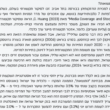
שואות?
 למכירת החזקותיהן בבורסה בתל אביב זכו לסיקור תקשורתי בעולם, כשלמ
פורסמו מתחילת המלחמה לפחות 7 כתבות/ידיעות בנושא, עם אזכורים של מדד המניות הישר
שנעשה בנושא “Media Coverage and Stock Liquidity” מאת 
א הכירו את השוק), משפר נזילות ומצמצם מרווחי קנייה–מכירה, השלכות
 (עליות שערים). כלומר, אזכור תקשורתי מייצר ערך כלכלי.
"אין כזה דבר פרסום שלילי"? כנראה, אבל האמת שהאימרה הזאת היא מיתו
מתקיים, דוגמה נוספת (ומצחיקה) לכך היא קזחסטן. בסרט בוראט (2006
ח מאד ויחד עם תשומת הלב התקשורתית הוביל לזינוק בתיירות למדינה.
ו לטעון שהפרסום הוא לוא דווקא שלילי, אומנם עבור משקיעים זרים רבים 
ראל, התרשמו וראו אותה באור חיובי. דוגמה בולטת היא הרכישה שביצעו מ
אוקסמן של 4.9% ממניות הבורסה בת״א (בינואר 2024), שנחשבה כהבעת אמון מיוחדת 
אכן באו לקלל ויצאו מברכות, עדיין יחסי ציבור זו לא אסטרטגיית השקעות ל
ות. מבחינת "התוצאות", התמונה המקרו – כלכלית של ישראל באוגוסט היי
קא תיאר אופטימיות גוברת לגבי הציפיות למצב הכלכלי של המדינה בשנה הקרו
יך להתמודד עם התמונה המעורבת הוא בנק ישראל שראה את האינפלציה השנת
היעד העליון – .1%