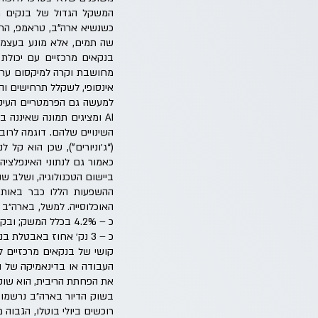
המשקל הגדול של בנקים מר
כשנשיא ארה"ב, טראמפ, הח
שה תמים, אלא מונע בעצמו 
בנקאים מרכזיים עם יכולת
מחושבת וקרה למיקסום ערכי
אינסופי, לשקלל תרחישים והש
למעשה גם הפרמטריים העיקר
כאמור גם לנתוני האינפלציה
ביישום הטכנולוגיה, ושלב שנ
ההשפעות הללו כבר באות כ
כ – 3 נק׳ אחוז באבטלת בני 20–30 מאז תחילת השנה.
קושי של בנקאים מרכזיים ל
העבודה או בדינאמיקה של 
את הפחתת הריבית, הוא שוק 