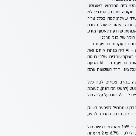
רמטי כזה התרחש באוגוסט
 תקופה שהבנק הפדרלי לא
עלה שאלה: למה בכלל צריך
מרכזי אמור לפעול בצורה
כותית שיודעת לאסוף מידע
היקר של בנק מרכזי.
שתנים בעקבות השפעות ה –
AI ומציגים תמונה שאיננה בהכרח עקבית עם הנתונים ההיסטוריים שלהם, כך שאולי באמת היה יעיל יותר ש – AI היה מנתח אותם ואת
להשתנות הוא של נתוני התעסוקה, כשה – AI התחיל להחליף בעיקר עובדים שלבי כניסה
(“ג׳וניורים”), שכן הוא קל לניהול, מסוגל להתמודד עם משימות חזרתיות, כמו איסוף מידע, קידוד, חשבונאות. השפעת ה – AI מגיעה
נפלציוני, דרך השקעות עתק
ה בקרב צעירים לבין כלל
האוכלוסייה. למשל, בארה״ב שיעור האבטלה לבוגרי תואר בני 22–27 הגיע סביב 5.8%, הגבוה ביותר מאז 2012 (למעט הקורונה), לעומת
כ – 4.2% בכלל המשק; ובקרב בני 16–24 שיעור האבטלה הגיע ביולי ל – 10.8%. בנוסף, במקצועות החשופים ל – AI דווח על עלייה של
הסדק שמתחיל להיפער בשוק
 דוחק בבנק המרכזי לבצע
בשוק הדיור בארה״ב נרשמו בחודש אוגוסט סימני בלימה נוספים, כשסוכנות הנדל"ן Redfin דיווחה שיותר מ – 15% מהסכמי רכישה של
רוכשים ביולי בוטלו, הגבוה מאז 2017. בנוסף, לפי NAR הריבית הממוצעת על משכנתא ל – 30 שנה הגיעה ביולי לכ – 6.7% פי 2 מרמתה