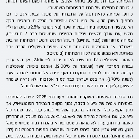
ההפחתה הבודדת שביצע בינואר 2024. ההפחתה הפעם הציתה תקוות
שזו תהיה תחילתו של מחזור הפחתות משמעותי.
כידוע, הפחתה כזאת תקל על החברות ועל משקי הבית ואגב כך גם
תתמוך בשוק ההון. על פניו נראה שהיסודות הכלליים תומכים בכך:
האינפלציה התבססה בתוך גבולות היעד (באוקטובר 2.5%), שוק הנדל"ן
חלש (עם עודף מלאיים וירידות מחירים שנמשכות כבר 7 חודשים),
צמיחה מדשדשת (כבר שנתיים), השקל המזנק והמשך הפחתות הריבית
בארה"ב. אך הסתכלות כנה יותר מראה שמפת השיקולים הרבה יותר
מאוזנת ולא ממש מוטה לכיוון הפחתות (בינתיים):
כאמור, האינפלציה 12 חודשים לאחור ירדה ל– 2.5%, אך היא עדיין
גבוהה ממרכז היעד (שעומד על 2.00%). אומנם ציפיות האינפלציה
קדימה ממשיכות לתמחר התקררות ואף ירידה אל מתחת למרכז היעד
(לשנה 1.70%), אך בנק ישראל כבר למוד אכזבות ולא נראה שימהר
להישען עליהן, במיוחד לאור הערכת הנגיד כי "אי הוודאות גבוהה".
גם סביבת הצמיחה משקפת תמונה מעורבת: 2025 צפויה להסתכם
בצמיחה איטית של 2.5% בלבד, נמוך מקצב הצמיחה הפוטנציאלי, אך
נתון הקצה, של הצמיחה ברבעון השלישי גבוה, עם קצב שנתי של
12.4%, ועם ציפיות לצמיחה של כ-5.0% ב-2026. גם השקל, שהתחזק
כאמור בחדות, עדיין לא מראה סימנים שהוא בהכרח גבוה משיווי משקל
הוגן, כשהוא עדיין נמוך ביחס לעליות שנרשמו במניות הטכנולוגיה (להן
הוא מתואם), וגם לנוכח האיתנות של היצוא ושוק העבודה. בכלל, שוק