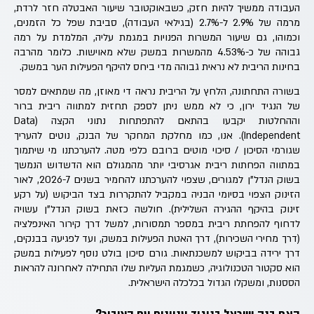
העבודה ממשיך להיות חזק, כשבאוקטובר שיעור האבטלה חזר לרדת,
מרמה של 2.9% ל-2.7% (בגילאי העבודה), סביבת שפל כל הזמנים,
וכמוהו, גם שיעור המשרות הפנויות במגמת עליה, המלמדת על רמה
גבוהה של כ-4.53% מהמשרות במשק שלא מאוישות. כלומר מהרבה
בחינות הריבית לא נראית גבוהה מדי ביחס להיקף הפעילות הער במשק.
בשורה התחתונה, הלחץ על הריבית נראה די מאוזן, מה שמתאים למסר
של הנגיד ירון, כי לא ממש ניתן לספק תחזית למתווה ריבית ברור
וההחלטות יקבעו בהתאם להתפתחות נתוני הקצה (Data
Independent). אנו, כמו מחלקת המחקר של הבנק, נוטים להעריך
שגורמי הסיכון / סיכוי מוטים ברובם כלפי מטה. להערכתנו מי שיתמוך
במתווה הפחתות ריבית אגרסיבי יותר מהמגולם הוא הדשדוש הנמשך
בשוק הנדל"ן למגורים, שצפוי להערכתנו להחמיר בשנים 2026-7, לאור
הזינוק הצפוי בסיומי הבניה במקביל להתקררות בצד הביקוש (על רקע
זינוק בהיקף ההגירה השלילית). חולשה כזאת בשוק הנדל"ן עשויה
לדחוף להפחתת ריבית במספר תמסורות, למשל דרך קירור האינפלציה
(דרך מחירי השכירות), דרך האטת הפעילות במשק, ועד לפגיעה בבנקים,
דרך ירידה בביקוש למשכנתאות. גורם סיכון בולט נוסף לפעילות במשק
הוא סקטור הטכנולוגיה, כשמגמת העליות שלו התחילה לאחרונה להראות
הססנות, ומשקלו הגדול בכלכלה הישראלית.