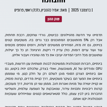
1 בדצמבר 2025
|
מאת: אמיר כהנוביץ, כלכלן ראשי, פרופיט
שוק ההון
תדמיינו עיר חדשה מהניילונים: כבישים, גורדי שחקים, רכבת תחתית,
אבל רק 5% מהתושבים המתוכננים כבר גרים בה. משקיעים קונים
בניינים, גם זה מזה, המחירים ממשיכים לעלות, ויזמים נוספים מקימים
עוד ועוד ערים דומות, כולן עדיין די ריקות. הרציונל: הן כל כך יעילות,
שתושבים מכל רחבי המדינה יעזבו את כל מה שהכירו ויעבור אליהן.
בינתיים, חברות הטכנולוגיה ממשיכות לבנות תשתיות ענן חדשות, מעבדי
GPU ומודלים של AI, משוכנעות, ואולי בצדק, שלכולם יהיה ביקוש, גם
אם בינתיים הצרכן הסופי מוכן לשלם רק על חלק קטן. מי שמממן
בינתיים את הפער הם בעיקר משקיעים, דרך קניית מדדים, קרנות פנסיה,
או קנייה ישירה של מניות ואגרות חוב. מממן שני הן מדינות, דרך מענקים,
קרנות ריבוניות ותכניות עידוד, שנאבקות על השפעה עולמית, והשלישי
החברות בינן לבין עצמן, כולל סטארטאפים קטנים שמייחלים שענקיות
הטכנולוגיה יקנו אותם.