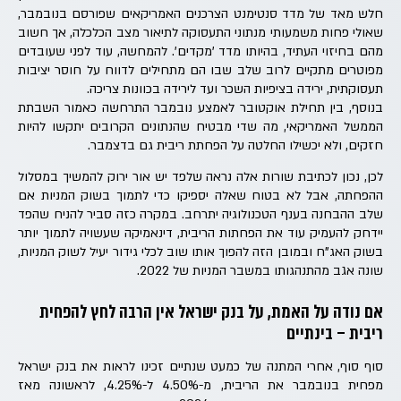
חלש מאד של מדד סנטימנט הצרכנים האמריקאים שפורסם בנובמבר,
שאולי פחות משמעותי מנתוני התעסוקה לתיאור מצב הכלכלה, אך חשוב
מהם בחיזוי העתיד, בהיותו מדד 'מקדים'. להמחשה, עוד לפני שעובדים
מפוטרים מתקיים לרוב שלב שבו הם מתחילים לדווח על חוסר יציבות
תעסוקתית, ירידה בציפיות השכר ועד לירידה בכוונות צריכה.
בנוסף, בין תחילת אוקטובר לאמצע נובמבר התרחשה כאמור השבתת
הממשל האמריקאי, מה שדי מבטיח שהנתונים הקרובים יתקשו להיות
חזקים, ולא יכשילו החלטה על הפחתת ריבית גם בדצמבר.
לכן, נכון לכתיבת שורות אלה נראה שלפד יש אור ירוק להמשיך במסלול
ההפחתה, אבל לא בטוח שאלה יספיקו כדי לתמוך בשוק המניות אם
שלב ההבחנה בענף הטכנולוגיה יתרחב. במקרה כזה סביר להניח שהפד
יידחק להעמיק עוד את הפחתות הריבית, דינאמיקה שעשויה לתמוך יותר
בשוק האג"ח ובמובן הזה להפוך אותו שוב לכלי גידור יעיל לשוק המניות,
שונה אגב מהתנהגותו במשבר המניות של 2022.
אם נודה על האמת, על בנק ישראל אין הרבה לחץ להפחית
ריבית – בינתיים
סוף סוף, אחרי המתנה של כמעט שנתיים זכינו לראות את בנק ישראל
מפחית בנובמבר את הריבית, מ-4.50% ל-4.25%, לראשונה מאז