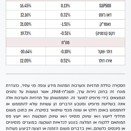
הסקירה כוללת תחזיות והערכות המהוות מידע צופה פני עתיד, כהגדרת
מונח זה בחוק ניירות ערך, תשכ"ח-1968, אשר נשענות על נתונים
הנמצאים בידי פרופיט למועד זה. התממשותן של תחזיות והערכות אלה
אינה בשליטת פרופיט ומטבע הדברים הן עשויות שלא להתממש או
להתממש באופן חלקי או שונה מכפי שיתואר בסיקרה. אין בתוכן משום
תחליף לייעוץ ו/או שיווק פנסיוני ו/או שיווק השקעות ו/או ייעוץ מס
המותאם ללקוח או המלצה בנוגע לכדאיות השקעה במוצרים פנסיוניים
או פיננסים כלשהם, ואין בדברים משום הזמנה או הצעה לביצוע פעולות