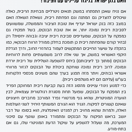
האם בנק ישראל בניגוד עניינים עם הציבור?
אם נניח שאכן התפתחו במשק תנאים ניטרליים מבחינת הריבית, כאלה
שיכולים להצדיק גם המתנה וגם הפחתת ריבית, נשאלת השאלה האם
במצב כזה בנק ישראל יעדיף את טובת הציבור והממשלה, שמשוועים
לסביבת ריבית נמוכה יותר, או את טובת הבנקים, בשל תפקידו גם
כמפקח על הבנקים, שמעדיפים סביבת ריבית יציבה וגבוהה יחסית? רק
נבהיר קודם שהפחתת ריבית כן תומכת בחלק ממודל הרווח הבנקאי, כמו
בהקלה על שיעור החייבים המתקשים לעמוד בהחזרי החוב, ודרך הגדלת
היקפי האשראי במשק, אך שני אלה לרוב משמעותיים פחות לרווחיות
הבנקים (ומתוך כך ליציבותם) ביחס להשפעה השלילית של ריבית יורדת
ונמוכה. לרוב ריבית נמוכה שוחקת ביכולת של הבנקים לגזור מרווחי
אשראי גבוהים, ויותר מזה תפגע בערך שהם משיגים מכספי הלקוחות
בעו"ש (עליהם הם לא משלמים ריבית).
כדי למנוע ניגודי עניינים מהסוג הזה בעת קביעת ריבית המחוקק הפריד
בין המפקח על הבנקים, שפועל תחת מסגרת רגולטורית עצמאית, לבין
הוועדה המוניטרית, שהיא גוף מנדטורי נפרד המורכב מחברים חיצוניים
שאינם קשורים לפיקוח. הנגיד הוא הגורם המשותף היחיד לשני העולמות
האלה, ולמרות שהוא מחויב רק למנדט האינפלציה, הוא בסופו של דבר
יושב בראש הפיקוח על הבנקים ומתמודד באופן שוטף עם סיכוני
המערכת, מה שעלול להשפיע על שיקול הדעת המוניטרי שלו, גם אם
בתת-מודע.