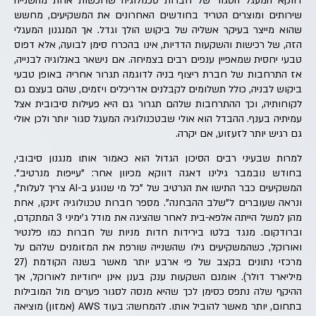
דווקא המעגל הסגור של חברות טכנולוגיה שרוכשות אחת מהשנייה
שירותים ומוצרים הטריד בחודשים האחרונים את המשקיעים, מחשש
שהוא מייצר בעיקר אשליה של ביקוש הולך וגדל. אך המנגנון המעגלי
הזה, של רכישות והשקעות הדדיות, אינו בהכרח סימן לבועה, אלא דפוס
טבעי יחסית שמאפיין ענפים רבים בצמיחה. אם נישאר באנלוגיה לבנייה,
אז התרחבות של חברת ריצוף בניה לדוגמה תגרור אחריה באופן טבעי
ביקוש לבניה, כולל תשלומים לקבלנים אדריכלים ויזמים, שהם בעצם גם
לקוחותיה, וכך ההתרחבות שלהם תגרור גם היא פעילות סיבובית אצל
עמיתיה בענף. ההבדל הוא אולי שבטכנולוגיה המעגל סגור יותר ולכן אולי
גם רגיש יותר לזעזוע, אם יקרה.
למרות שבעיני רבים הסיכון הגדול הוא כאמור אותו מנגנון סיבובי,
בחודש נובמבר גילינו דאגה דווקא מכיוון אחר: "עייפות מנרטיב".
המשקיעים כבר התישו את הנרטיב של "כל מי שנוגע ב-AI צריך לעלות",
ונראה שעוברים ל"שלב ההבחנה". מספר חברות טכנולוגיה זינקו, אחת
מהן למשל הייתה אלפא-בית לאחר שהציגה את מודל ג'ימיני 3 המתקדם,
וברודקום. מנגד בלטו בירידות חדות מניות של חברות כמו פלנטיר
ואורוקל, כשהמשקיעים גילו שהשנייה שורפת את המזומנים שלהם על
מרכזי נתונים בקצב של פי ארבע יותר מאשר בשנה הקודמת (27
מיליארד דולר). אומנם השקעות ענק בענן אינן ייחודיות לאורוקל, אך
ההיקף שלה נתפס כסימן לכך שהיא מנסה לסגור פערים מול המובילות
בתחום, יותר מאשר להוביל אותו. להמחשה: בעוד AWS (אמזון) מוציאה