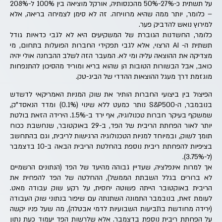
על תשתית כ-27%-50% מהכנסותיה, אורקל מוציאה בין 100% ל-208%
– כלומר, יותר ממה שהיא מרוויחה. זה לא סימן לצמיחה בריאה, אלא
למירוץ נואש להדביק פער.
כלומר, החשדנות הגוברת של המשקיעים היא לא לגבי כדאיות גודל
תשתית ה- AI הרצוי, אלא לגבי תפקידי החברות הפועלות בתחום, מי
מצדיקה את ההוצאה עליה ומי לא. המעבר הזה לשלב ההבחנה אולי יהיה
כואב, אבל הבשורות הטובות הן שהוא בריא ומוריד מהסיכון להתנפחות
מוגזמת דרך מעגל ההוצאות ההדדי של הביג-טק.
הפיצול בין ביצועי החברות הותיר את שוק המניות האמריקאי לדשדש
בנובמבר, ה-S&P500 נותר כמעט ללא שינוי (0.1%) ומדד הנאסד"ק,
שמשקף בעיקר חברות טכנולוגיה, אף ירד ב-1.5%. הירידה הזאת בולטת
יותר לאור הפחתת הריבית של הפד, ב-29 באוקטובר, שנחשבת ככוח
תומך לשוק, ובמיוחד למניות הטכנולוגיה הרגישות לריבית, וגם בהתחשב
בציפיות להפחתת ריבית נוספת בהחלטת הריבית הבאה ב-10 בדצמבר
(ל-3.75%).
אך למרות אינפלציה, שעדיין גבוהה מהיעד של הפד (הנתונים הרשמיים
לא ברורים בגלל השבתת הממשל), ההחלטה של הפד להפחית את
הריבית באוקטובר הייתה פשוטה יחסית, על רקע שוק עבודה מאט.
לעומת זאת, בנובמבר התמונה השתנתה עם שיפור בנתוני שוק העבודה
(ירידה מחודשת בתביעות השבועיות לדמי אבטלה), מה שעל פניו יקשה
על הפחתת ריבית נוספת בדצמבר. אלא שלרשות הפד יעמוד כעת נתון