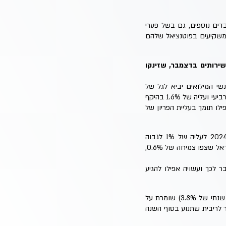
ופעות גלובאליות, בניהן הסטת כספי המשקיעים מהמעגל הראשון של מהפיכת ה-AI לרבדים נוספים, גם בשל פערי
ברות מחוץ לארה"ב, והכרת המשקיעים בפוטנציאל שלהם
שירותים בדצמבר, שזינקו
אימים כי שחרור אנשי המילואים יביא לגל של
מובטלים. הנתונים הללו מתכתבים גם עם נתוני היצור התעשייתי מפברואר, שתיאר זינוק של 8.2% ברבעון הרביעי ועליה של 1.6% בהיקף
A לא מחליף עובדים הוא אולי אפילו תומך בעליית הפריון של
בסה"כ נתוני הצמיחה לרבעון הרביעי, שפורסמו בפברואר, הפתיעו לטובה והביאו את סך התוצר בשנת 2024 לעליה של 1% לגבוה
מהתחזיות של כל הגופים הגדולים, בניהם האוצר וגולדמן זאקס שצפו צמיחה של 0.4%, ה-OECD ובנק ישראל שצפו צמיחה של 0.6%,
יחה תעלה מעבר לכך ועשויה אפילו להגיע
באופן פרדוקסלי דווקא אותה איתנות כלכלית מפתיעה שמלווה גם באינפלציה דביקה יחסית (בינואר שינוי שנתי של 3.8%) שומרת על
ת לשתיים בלבד, כלומר לריבית שתנוע בסוף השנה