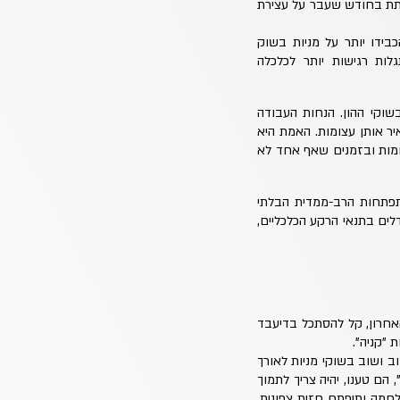
ותת בחודש שעבר על עצירת
חה החלשים לרבעון הרביעי בארה"ב, שהיו חלשים מהצפוי (2.3% לעומת צפי ל-2.6%), הכבידו יותר על מניות בשוק
ות הן מתגלות רגישות יותר לכלכלה
על העליות בשוקי ההון. הנחות העבודה
וח או להשאיר אותן עצומות. האמת היא
מות ובזמנים שאף אחד לא
ילה יותר להיחשף אל ההתפתחות הרב-ממדית הבלתי
דלים בתנאי הרקע הכלכליים,
20, שנמשכו גם בחודש פברואר האחרון, קל להסתכל בדיעבד
 ושוב בשוקי מניות לאורך
 הם טענו, יהיה צריך לתמוך
חמה ותיפתח חזית צפונית,