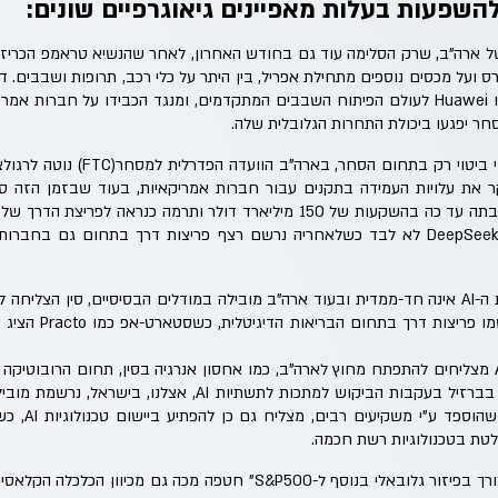
השפעות בעלות מאפיינים גיאוגרפיים שונים:
רה"ב, שרק הסלימה עוד גם בחודש האחרון, לאחר שהנשיא טראמפ הכריז ע
יום החל מה-12 במארס ועל מכסים נוספים מתחילת אפריל, בין היתר על כלי רכב, תרופות ושבב
ר יפגעו ביכולת התחרות הגלובלית שלה.
הבדלי מדיניות לא באים לידי ביטוי רק ב
ל ומייקר את עלויות העמידה בתקנים עבור חברות אמריקאיות, בעוד שבזמן הזה 
המשקיעים גם גילו שמהפכת ה-AI אינה חד-ממדית ובעוד ארה"ב מובילה במודלים הבסיסיים, סין 
AI וערים חכמות, בהודו
התאוששות מחירי הסחורות בברזיל בעקבות הביקוש למתכות לתשתיות
מונחה AI, ובאיר
אותה הנחת עבודה כי "אין צורך בפיזור גלובאלי בנוסף ל-S&P500" חטפה מכה ג