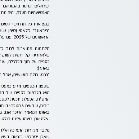
ישראלים יגויסו בהמוניהם 
האנטישמיות תעלה, יהיה מחסו
במציאות כל תרחישי הסיכון
הראשונים של 2025, עם עליה של עוד כמעט 9%, והשקל זינק מול סל המטבעות העולמי.
מלחמות מתוארות לרוב כ"ממ
שלאחריהן קל יחסית לשוק ל
כספים אל תוך הכלכלה, או
באתר):
"כרגע כולם חוששים, אבל בס
שטפון הכספים מגיע כמעט ת
הוא הזרמות כספים של הבנ
המט"ח, הפעלת תכנית לעסקא
ריבית, שבאירוע הנוכחי הייתה
באותו המאמר הוזכר אגב גם
ואלה אכן רשמו עליות בולטות
מלבד מקורות התמיכה הללו ה
שאכן יסתכמו כנראה בעשרו