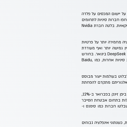
ל יישום המכסים על פלדה
ים. דחפו חברות סיניות לתחומים
שלפני כן לא בלטו בהם, כמו Huawei לעולם הפיתוח השבבים המתקדמים, ומנגד הכבידו על חברות אמריקאיות. בלטה חברת Nvidia
תחום הסחר, בארה"ב הוועדה הפדרלית למסחר(FTC) נוטה לרגולציה מחמירה יותר על פרטיות
סין גמישה יותר ואף מעודדת
פיתוחים בעולמות ה-AI, שגובתה עד כה בהשקעות של 150 מיליארד דולר ותרמה כנראה לפריצת הדרך של DeepSeek בינואר. בחודש
פברואר המשקיעים גילו ש-DeepSeek לא לבד כשלאחריה נרשם רצף פריצות דרך בתחום גם בחברות סיניות אחרות, כמו Baidu,
הצליחה לבלוט בעולמות ייצור מבוסס
 נרשמו פריצות דרך בתחום הבריאות הדיגיטלית, כשסטארט-אפ כמו Practo הציג אלגוריתם מתקדם להפחתת
מגזרים נוספים שנלווים ל-AI מצליחים להתפתח מחוץ לארה"ב, כמו אחסון אנרגיה בסין, תחום הרובוטיקה ביפן זינק בפברואר ב-12%,
 AI, אצלנו, בישראל, נרשמת מובילות בתחום אבטחת הסייבר
ופה, השוק שהוספד ע"י משקיעים רבים, מצליח גם כן להפתיע ביישום טכנולוגיות AI, כשבלטו חברות כמו סימנס ו-
ם מכיוון הכלכלה הקלאסית, כשנתוני אינפלציה גבוהים