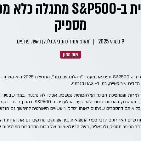
בלעדית ב-S&P500 מתגלה כל
מספיק
9 במרץ 2025
|
מאת: אמיר כהנוביץ, כלכלן ראשי, פרופיט
שוק ההון
לאחר שבשנתיים אחרונות מדד ה-S&P500 
 אירופאיים, כמו ה- DAX הגרמני.
ב-S&P500 הגיעה למרות שמהפיכת הבינה המלאכותית נמשכת, אפילו לא נרגעה, במה שב
המשך המובילות שלו. כלומר, זהו סדק בהנחות היסוד
ל אותם ההסברים שניתנים לאותו "סדקון" עשויים תיאורטית להימשך גם חודשי
שיים האחרונים לגבי פערי התשואות בין השווקים סודקים גם את הנחת הה