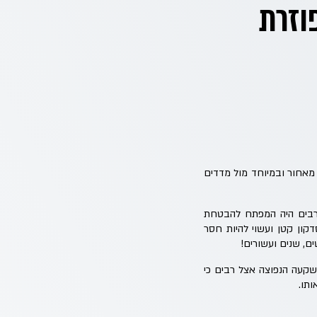
א מפוזרת
תפס את מעמד "היהלום שבכתר", מתחילת 2025 הוא משתרך מאחור ובמיוחד מול מדדים
עיני רבים היה המפתח להבטחת
 להשקעה הבלעדית ב-S&P500. כמובן שזהו רק סדקון קטן ועשוי להיות חסר
ם, שנים ועשורים!
שקעה הנפוצה אצל רבים כי