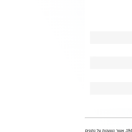
הסקירה כוללת תחזיות והערכות המהוות מידע צופה פני עתיד, כהגדרת מונח זה בחוק ניירות ערך, תשכ"ח-1968, אשר נשענות על נתונים