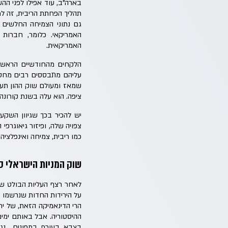
בארה"ב, עוד אפילו לפני ה
תהליך הפחתת הריבית, זה למ
האמריקאית.
שמאז ומעולם שוק ההון תע
ציפה. הוא עלה בשנת קורונה (2020) וקרס במהפכת האינטרנט (000-2010
צפויה שלה, ופיזור גיאוגרפי
כמו ריבית, צמיחה ואינפלציה.
שוק המניות הישראלי ס
על הירידות החדות שנרשמו באוקטובר 2023 (על רקע תחילת המלחמה) ולהגיד שברור
הרי הדינאמיקה הזאת, של י
ההיסטוריה. אבל באותם ימים
בצבא, בעורף, במפונים… נג