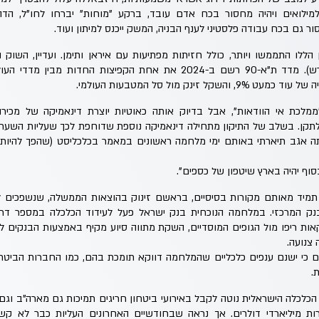
למילואים ויהיה מחסור בכח אדם עובד, ברקע "מוחות" יברחו לחו"ל, הדה
ר גם בכח עבודה פלסטיני לענף הבניה, המשק ייכנס למיתון ועוד.
 הללו התממשו ויותר, כולל חזיתות מפתיעות עם איראן ותימן. ועדיין, השוק
"ריבאונד" קלאסי (סימן שורש). מדד ת"א-90 רשם ב-2024 את אחת הקפיצות 
לכת אי הוודאות", אבל בדיוק אותה כאוטיות יוצרת דינאמיקה של מכירות
תקן. בשלב של התיקון מתחילה דינאמיקה נוספת שדוחפת לכך שעליות השערים
תה אגב תיארתי באותם ימי מלחמה ראשונים במאמר בכלכליסט (שהפך להיות 
וף יהיה בארץ שיטפון של כספים".
מיד מאותם מקורות בסיסיים, בראשם זינוק בהוצאות הממשלה, שנשפכים לת
ק המרכזי. במלחמה הנוכחית בנק ישראל פעל לעידוד הכלכלה במספר דרכ
ות ריפו מול הגופים המוסדיים, השקת מתווה סיוע מקיף באמצעות הבנקים 
 צנועה.
 כי ישנם ענפים כלכליים שהמלחמה דווקא תומכת בהם, כמו החברות הביטחוני
.
כלכלה הישראלית נוטה לקבל באירועי ביטחון חריגים תמיכות גם מארה"ב וגם 
ת מיליארדי דולרים. אך נראה שבחודשיים האחרונים העליות כבר לא קשור