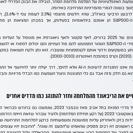
השפעות האינפלציוניות של הסלמת מלחמת הסחר, הובילה את הבנק הפדרלי לא
שך בשונה לגמרי מהמדיניות המרחיבה באירופה.
גם נתוני הצמי
האמריקאי. כלומר, חברות ה-S&P500 הן אומנם בינלאומיות בפעילותן, אך במבחן המציא
הלקחים מהחודשיים הראשונים של 2025 ברורים, לאף סקטור ולאף גיאוגרפיה אין מונופול 
עליהם מתבססים רבים מחסידי ה-S&P500 הטהור התמוטטו להם מול העיניים והם יכולים לפת
תע במשקיעים ודחף אותם לקונספציות שנשברו. הוא נתן ולקח תשואות במקו
2).
יש להכיר בכך שגיוון השקעות איננו התנגדות לרעיונות ה-AI אלא להיפך, דרך יע
 הוא גם חלק מזה אבל גם כלי התגוננות וניצול השפעות כמו הבדלי מדיניות והב
יים את הריבאונד מהמלחמה וחזר להתנהג כמו מדדים אחרים
לאחר רצף העליות הבולט של מדדי המניות בתל אביב מאז נובמבר 23
 שזאת הייתה הזדמנות "קניה".
רידות בזק ולאחריהן עליות ממושכות ומשמעותיות ברקע למלחמות התרחשה שוב
 ראשונים היו רבים מספיק שהאמינו ש"הפעם זה שונה". "החובות יהיו עצומים",
יע למצב של הפחתות דירוג אשראי משמעותיות, חיזבאללה עלול להצטרף למל