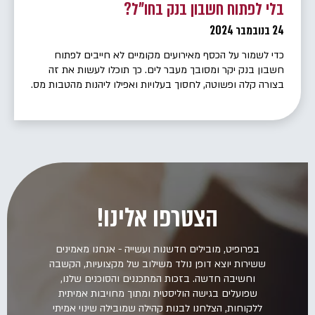
בלי לפתוח חשבון בנק בחו"ל?
24 בנובמבר 2024
כדי לשמור על הכסף מאירועים מקומיים לא חייבים לפתוח
חשבון בנק יקר ומסובך מעבר לים. כך תוכלו לעשות את זה
בצורה קלה ופשוטה, לחסוך בעלויות ואפילו ליהנות מהטבות מס.
בעקבות הסערות המקומיות של השנים האחרונות, גובר העניין
של ישראלים בפיזור כסף לחו"ל, ואחת הדרכים המדוברות היא
פתיחת חשבון בנק מעבר לים, כסוג של פוליסת ביטוח […]
הצטרפו אלינו!
בפרופיט, מובילים חדשנות ועשייה - אנחנו מאמינים
ששירות יוצא דופן נולד משילוב של מקצועיות, הקשבה
וחשיבה חדשה. בזכות המתכננים והסוכנים שלנו,
שפועלים בגישה הוליסטית ומתוך מחויבות אמיתית
ללקוחות, הצלחנו לבנות קהילה שמובילה שינוי אמיתי