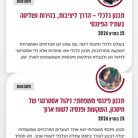
חסכונות
תכנון כלכלי – הדרך ליציבות, בהירות ושליטה
בעתיד הפיננסי
15 במרץ 2026
בעולם כלכלי ופיננסי דינמי, עם שוקי הון תנודתיים ואפשרויות
השקעה מתרחבות, תכנון כלכלי אינו מותרות אלא כלי אסטרטגי
לניהול הון ולקבלת החלטות פיננסיות משמעותיות לאורך זמן.
הוא מחבר בין המצב הקיים, המטרות העתידיות והכלים
הפיננסיים הזמינים, ומאפשר לבנות מפת דרכים סדורה במקום
להסתפק בהחלטות נקודתיות. התהליך מתחיל במיפוי שיטתי
ומלא של התמונה הפיננסית: נכסים פיננסיים, […]
חסכונות
תכנון פיננסי משפחתי: ניהול אסטרטגי של
חיסכון, השקעות ופנסיה לטווח ארוך
15 במרץ 2026
תכנון פיננסי משפחתי הוא אחד הצעדים המרכזיים שמשפחה
יכולה לבצע לצורך ביסוס עתידה הכלכלי לטווח ארוך. זהו תהליך