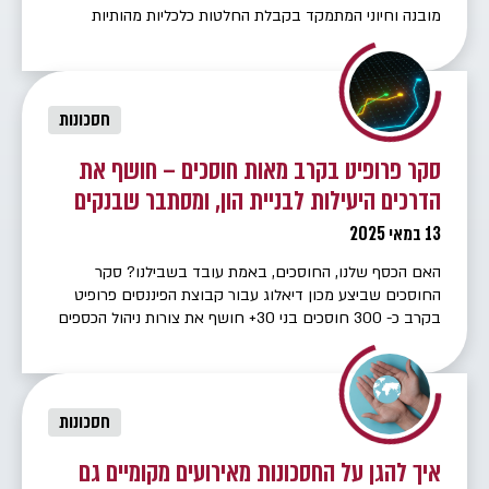
מובנה וחיוני המתמקד בקבלת החלטות כלכליות מהותיות
ובהגדרת מבנה הון נכון לאורך זמן, תוך בניית מפת דרכים
כלכלית ברורה ומותאמת אישית המבוססת על בחינה מעמיקה
של מוצרים פיננסיים, מסלולי השקעה ופתרונות חיסכון. תכנון
פיננסי משפחתי מתמקד בהגדרת […]
חסכונות
סקר פרופיט בקרב מאות חוסכים – חושף את
הדרכים היעילות לבניית הון, ומסתבר שבנקים
לא קשורים לזה.
13 במאי 2025
האם הכסף שלנו, החוסכים, באמת עובד בשבילנו? סקר
החוסכים שביצע מכון דיאלוג עבור קבוצת הפיננסים פרופיט
בקרב כ- 300 חוסכים בני 30+ חושף את צורות ניהול הכספים
של הישראלים ואת הדרך עם רמת שביעות הרצון הגבוהה
ביותר! מי מנהל את החסכונות שלנו? בישראל קיימים ערוצי
חיסכון רבים וממצאי הסקר הראו כי ל- 60% מהמשיבים יש […]
חסכונות
איך להגן על החסכונות מאירועים מקומיים גם