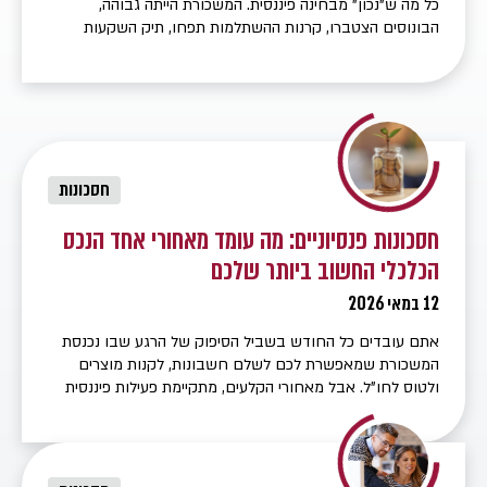
כל מה ש"נכון" מבחינה פיננסית. המשכורת הייתה גבוהה,
הבונוסים הצטברו, קרנות ההשתלמות תפחו, תיק השקעות
נפתח באחד הבנקים, ובהמשך נוספה גם השקעה בדירה
להשכרה. מבחוץ, התמונה נראתה יציבה מאוד. אבל רק כשהחל
לבדוק לעומק את מצבו הפיננסי, התברר שהכסף אמנם הצטבר
— אך לא באמת […]
חסכונות
חסכונות פנסיוניים: מה עומד מאחורי אחד הנכס
הכלכלי החשוב ביותר שלכם
12 במאי 2026
אתם עובדים כל החודש בשביל הסיפוק של הרגע שבו נכנסת
המשכורת שמאפשרת לכם לשלם חשבונות, לקנות מוצרים
ולטוס לחו"ל. אבל מאחורי הקלעים, מתקיימת פעילות פיננסית
לא פחות משמעותית – ההפרשה לחסכון פנסיוני. אולי זה פחות
מורגש ומספק מהשכר החודשי, אבל חיסכון פנסיוני הוא הבסיס
הכלכלי של כולנו ליום שבו נפסיק לעבוד. מדובר בכספים
שנצברים לאורך […]