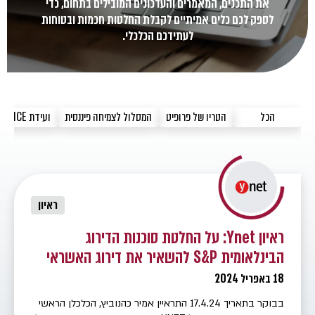
את התכנים, המאמרים והעדכונים המובילים בתחום, כדי
לספק לכם כלים אמיתיים לקבלת החלטות חכמות ובטוחות
לעתידכם הכלכלי.
הכל
הטריו של פרופיט
המסלול לצמיחה פיננסית
ועידת NEXT FINANCE
ראיון
ראיון Ynet: על החלטת סוכנות הדירוג
הבינלאומית S&P להשאיר את דירוג האשראי
של ישראל – האם זאת בשורה חיובית?
18 באפריל 2024
בבוקר בתאריך 17.4.24 התראיין אמיר כהנוביץ, הכלכלן הראשי