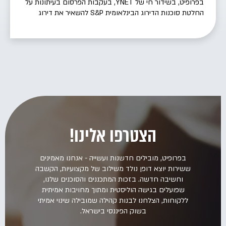
בפרופיט, בשידור חי של YNET, בעקבות הפרסום בעיתונות על
החלטת סוכנות הדירוג הבינלאומית S&P להשאיר את דירוג
האשראי של ישראל. – האם זאת בשורה חיובית? לצפייה לחצו
כאן >
הצטרפו אלינו!
בפרופיט, מובילים חדשנות ועשייה - אנחנו מאמינים
ששירות יוצא דופן נולד משילוב של מקצועיות, הקשבה
וחשיבה חדשה. בזכות המתכננים והסוכנים שלנו,
שפועלים בגישה הוליסטית ומתוך מחויבות אמיתית
ללקוחות, הצלחנו לבנות קהילה שמובילה שינוי אמיתי
בשוק הפיננסי בישראל.