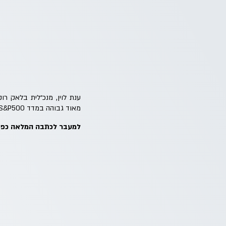
מאוד גבוהה במדד S&P500; דניאל כהן מנכ"ל Profit בעצה למשקיעים: "להתייעץ יותר מפעמיים או שלוש בשנה".
למעבר לכתבה המלאה כפי 