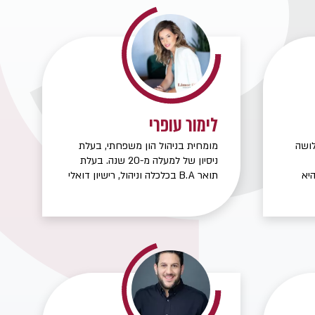
לימור עופרי
לושה
מומחית בניהול הון משפחתי, בעלת
ניסיון של למעלה מ-20 שנה. בעלת
היא
תואר B.A בכלכלה וניהול, רישיון דואלי
בניהול תיקים ושיווק פנסיוני. מטרתי
לסייע ללקוחותיי לתכנן כראוי את
מאמין
עתידם הכלכלי וללוות אותם תוך מתן
וודאי
שירות מקצועי ואיכותי.
חסים,
הוא
יסיון
הוא