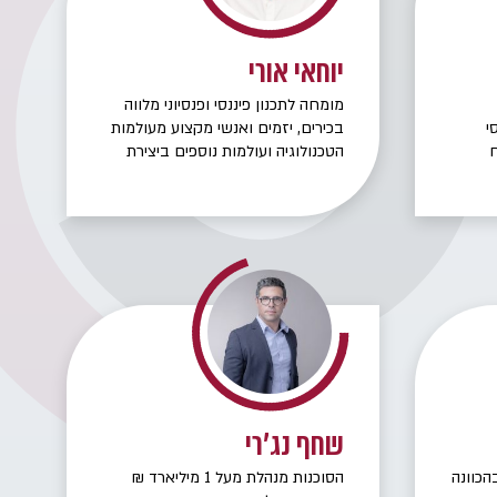
יוחאי אורי
מומחה לתכנון פיננסי ופנסיוני מלווה
י
בכירים, יזמים ואנשי מקצוע מעולמות
ח
הטכנולוגיה ועולמות נוספים ביצירת
אסטרטגיה כלכלית ארוכת טווח. תכנון
ינו
מדויק, ידע רגולטורי וניהול הון אישי –
כדי למקסם את ההווה ולהבטיח את
העתיד
שחף נג'רי
הכוונה
הסוכנות מנהלת מעל 1 מיליארד ₪