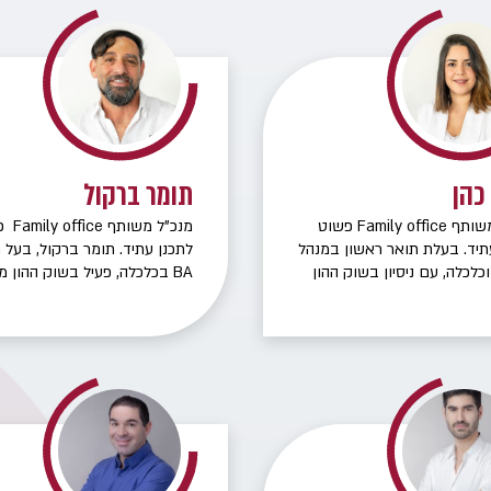
יסוי, תוך ליווי אישי בתהליכי
סיום העסקה ומעבר בין שלבי
 בעל ראייה אובייקטיבית וללא
וף מוסדי.
כהן
תומר ברקול
מנכ"ל משותף Family office פשוט
מנכ"ל משו
תיד. בעלת תואר ראשון במנהל
לתכנן עתיד. תומר ברקול, בעל 
כלכלה, עם ניסיון בשוק ההון
BA בכלכלה, פעיל בשוק ההון מ
משנת 2014. מתמחה בניהול פיננסי
2002. בעבר כיהן כסמנכ"ל הש
בין-דורית, תוך ליווי משפחות
אלטשולר שחם, ומתמחה בניהו
נכון ושימור נכסים לדור הבא.
השקעות, שוק ההון והשקעות
אלטרנטיביות.