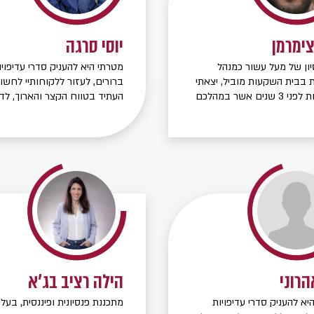
פיננסיות משמעותיות ומעניק ייעו
פנסיוני מקיף, תוך התאמה אישית
זמינות גבוהה וליווי מתמשך לאו
צימרמן
יוסי סרגה
הדרך.
יון של מעל עשור כמנהל
מטרתי היא להעניק סדרי עדיפויו
בבית השקעות מוביל, יצאתי
ברורים, לעזור ללקוחותיי לחשו
לעצמאות לפני 3 שנים אשר במהלכם
העתיד בטווח הקצר והארוך, לד
וה אנשים בהשקעות בשוק
לתא המשפחתי בימים טובים
קבלת החלטות כלכליות.
ובאירועים חריגים בלתי צפויים.
ת שלי הינה תחום הפיננסים
יל אותי להיות ישר ושקוף מול
 שאני מלווה.
הרוני
הילה רציב בג'א
יא להעניק סדרי עדיפויות
מתכננת פנסיונית ופיננסית, בעל