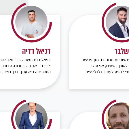
שלבר
דניאל דדיה
נסיוני ומומחה בתכנון פרישה
דניאל דדיה נשוי לשירן ואב לש
 לאורך השנים, אני עוזר
ילדים – אגם, ליב ורום. עבורו,
יי להגיע לעתיד כלכלי יציב
המשפחה היא עוגן ודרך חיים, ו
 בניית תכניות פנסיה וחיסכון
שמעצבת את תפיסת האחריות,
 אישית, תוך ניתוח הצרכים,
המחויבות והראייה לטווח ארוך
ההכנסה והסיכונים. אני מאמין
שמלוות אותו בכל תחום. דניאל 
הלקוחות בקבלת החלטות
שהבסיס לכל הצלחה בחיים – וב
חיסכון ומס וזאת במטרה
בעולם הפיננסי – הוא מערכות י
את ביטחונם הכלכלי לפרישה
אמון ושירות אישי אמיתי. דניאל 
סוכן פנסיוני ומתכנן פיננסי בעל נ
רב ומומחיות בעולם ההשקעות. 
מלווה לקוחות בקבלת החלטות