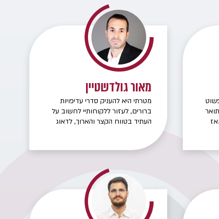
מאור גולדשטיין
תף Family office פשוט
מטרתי היא להעניק סדרי עדיפויות
תואר
ברורים, לעזור ללקוחותיי לחשוב על
אז
העתיד בטווח הקצר והארוך, לדאוג
יווק של
לתא המשפחתי בימים טובים
ל
ובאירועים חריגים בלתי צפויים.