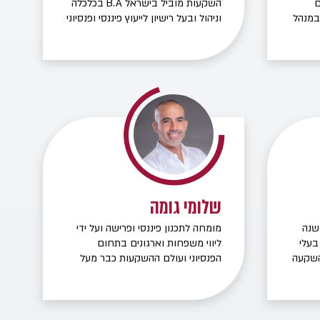
ם
השקעות מוביל בישראל B.A בכלכלה
ד האוצר, בוגרת תואר BA במנהל
וניהול ובעל רישיון לייעוץ פיננסי ופנסיוני
גרת
מטרתי לסייע ללקוחותיי לתכנן כראוי
את עתידם הכלכלי וללוות אותם תוך
מאוניברסיטת בן גוריון. ניסיון של 16
מתן שירות מקצועי ואיכותי. אני מאמין
כנות
בשקיפות, בכנות וביחס אישי לכל
ל לכל
לקוח.
ות,
 חסכון
מרקע
תת
ווי
ובכל
שלומי גומה
ן פיננסי בעל ניסיון של 22 שנה
מומחה לתכנון פיננסי ופרישה ועל ידי
בעלי
ליווי משפחות וארגונים בתחום
השקעה
הפנסיוני ועולם ההשקעות כבר מעל
עשור, בעל רישיון פנסיוני , מתכנן
ה
פרישה, מטרתי היא לסייע לכל תא
משפחתי להגיע לחופש כלכלי בדגש
על הנאה מהדרך.