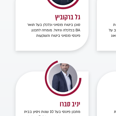
ץ
,
רך
גל ברקוביץ
ת
סוכן ביטוח פנסיוני וכלכלן בעל תואר
ב על
BA בכלכלה וניהול. מומחה לתכנון
אוג
פיננסי פנסיוני ביטוח והשקעות
אלטרנטביות. תכנון "חליפה לפי מידה" ,
ליווי אישי ומתמשך בגובה העיניים. שם
דגש על התאמת המוצר הפנסיוני
והביטוחי עבור לקוחותיי בצורה
אובייקטיבית.
יניב סברו
ת
מתכנן פיננסי בעל 10 שנות ניסיון בבית