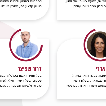
מורשה, מטעם רשות שוק ההון,
התמחות במימון וביטוח פנסיוני.
חיסכון ארוך טווח. עוסק
רישיון cfp עולמי, מתכנן פיננ
בתחום הביטוח והפיננסים כ-14 שנים.
מטעם רשות שוק ההון, ביטוח וח
יווי לפרישה ולניהול הון
ארוך טווח. עוסק בתחום הביטו
משפחתי. בעלים של FAMILY OFFICE
והפיננסים משנת 2009
יננסים.
לפרישה ולניהול הון משפחתי. ב
של FAMILY OFFICE יסודות פיננסים.
אדרי
דרור שפיצר
בון, בעלת תואר במנהל
בעל תואר ראשון בכלכלה ומנהל
חשבונאות. בעלת רישיון
עסקים, בעל רישיון דואלי, לשיוו
 מטעם משרד האוצר. עם ניסיון
פנסיוני ולשיווק השקעות מטעם
לה מעשור בניהול השקעות
שוק ההון, ביטוח וחיסכון ארוך ט
הון אישי ומשפחתי עבור
במסגרת תפקידי אני מעניק שירו
אמידות, לקוחות כשירים
תכנון וליווי מקצועי אישי בתכנון 
 בכירים.
פנסיוני, ביטוחי חיים, בריאות ועו