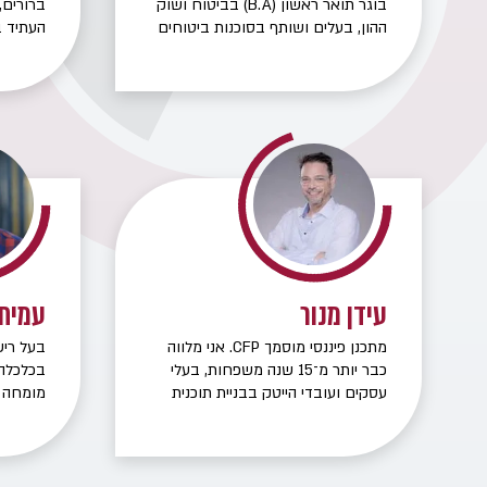
בוגר תואר ראשון (B.A) בביטוח ושוק
ברורים,
ההון, בעלים ושותף בסוכנות ביטוחים
העתיד ב
נט פיננסים מבית פרופיט שירותים
לתא המ
פיננסיים, מומחה לתכנון פיננסי, פנסיוני
ובאירוע
ופרישה בעל ניסיון של למעלה מ- 15
שנים בענף הביטוח והפיננסים, שוק
ההון וחיסכון ארוך טווח. לאורך שנות
הפעילות של הקבוצה מבוטחים דרכנו
בכירי המשק מהארגונים השונים
בגופים ממשלתיים ופרטיים.
עידן מנור
עמית
מתכנן פיננסי מוסמך CFP. אני מלווה
בעל רישי
כבר יותר מ־15 שנה משפחות, בעלי
עסקים ועובדי הייטק בבניית תוכנית
מומחה ל
פרישה מותאמת אישית. ההתמחות שלי
עם ניסי
כוללת: אופטימיזציה מיסויית – מיצוי
הנכסים 
מלא של הטבות מס בפרישה (קיבוע
השתלמות
זכויות, פריסות, תיקון 190 ועוד). תכנון
מותאם א