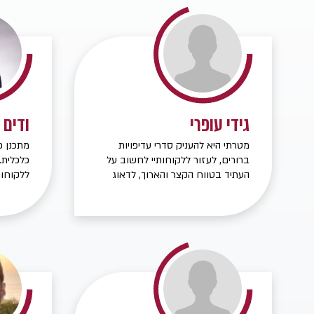
נכסים בהיקף של מעל 1.3 מיליארד
שח עבור 1300 לקוחות פרטיים.
גידי עופרי
ודים 
מטרתי היא להעניק סדרי עדיפויות
מתכנן פ
ברורים, לעזור ללקוחותיי לחשוב על
כלכלית.
העתיד בטווח הקצר והארוך, לדאוג
ללקוחות
לתא המשפחתי בימים טובים
באמצעות
ובאירועים חריגים בלתי צפויים.
מותאמות
מקורות 
בליווי 
השקעה, 
למקסם 