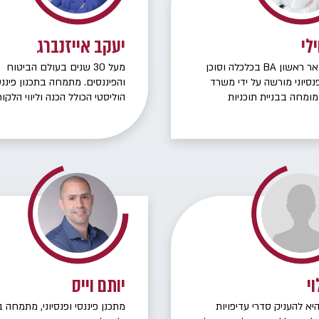
לי
יעקב אייזנברג
בוגר תואר ראשון BA בכלכלה וסוכן
מעל 30 שנים בעולם הביטוח
נסיוני מורשה על ידי משרד
והפיננסים. מתמחה בתכנון פיננס
מומחה בבניית תוכניות
הוליסטי הכולל הכנה וליווי הלקו
ות, ביטוחים והשקעות
לפרישה, בדגש על בעלי שליטה,
 אישית לשכירים, בעלי
עצמאים ובעלי שכר גבוה. משרד
עצמאיים בליווי שוטף
נותן מענה בכל תחומי הביטוח
 תכנון וטיפול בפורשים –
והפיננסים.
רישה ולאחריה.
וי
יותם וייס
יא להעניק סדרי עדיפויות
מתכנן פיננסי ופנסיוני, מתמחה ב