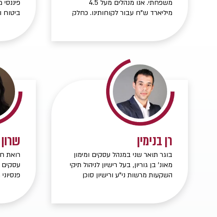
משפחתי. אנו מנהלים מעל 4.5
פיננסי 
מיליארד ש"ח עבור לקוחותינו. כחלק
ביטוח ו
מהניהול אנו מסייעים מול רשויות המס,
בתי ההשקעות וחברות הביטוח.
מומחה בל
יסודות פ
רן בנימין
שרון 
בוגר תואר שני במנהל עסקים ומימון
רואת חש
מאונ' בן גוריון, בעל רישיון לניהול תיקי
עסקים ו
השקעות מרשות ני"ע ורישיון סוכן
פנסיוני
פנסיוני מטעם משרד האוצר, עובד
של למע
בעולמות שוק ההון והביטוח, החל
וניהול 
משנת 2009 והחברה עובדת באופן
משפחות 
עצמאי החל משנת 2016 ומפקחת על
ומנהלים