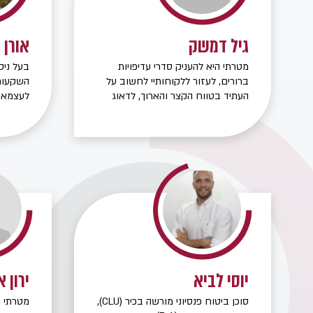
גיל דמשק
אורן 
מטרתי היא להעניק סדרי עדיפויות
בעל ניס
ברורים, לעזור ללקוחותיי לחשוב על
השקעות 
העתיד בטווח הקצר והארוך, לדאוג
לתא המשפחתי בימים טובים
אני מלו
ובאירועים חריגים בלתי צפויים.
ההון וב
המומחיו
מה שמוב
הלקוחות
יוסי לביא
ירון א
סוכן ביטוח פנסיוני מורשה בכיר (CLU),
מטרתי ה