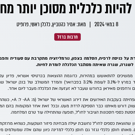
להיות כלכלית מסוכן יותר מ
8 במאי 2024
|
מאת: אמיר כהנוביץ, כלכלן ראשי, פרופיט
חרבות ברזל
 על כניסה לרפיח, הסלמה בצפון, נורמליזציה מתקרבת עם סעודיה והפג
ם לשגרה, שגרה שאיתה מסתבר הכלכלה לומדת לחיות.
 ממשיכים להתאושש במהירות, כדוגמת ההוצאות בכרטיסי אשראי, פדיון עס
נעדרים זמנית מעבודתם ירד במרץ ל-3.1% לעומת 3.2% בפברואר) והמדד המשול
ים ורחפנים מאיראן בחודש שעבר לא זעזעה את הכלכלה מעבר ליום אחד.
חברת הדירוג S&P אומנם הפחי
שוק דורש מאיתנו כבר הספיקה לרדת מעט. ובכל זאת אחד המקומות בהם המת
סטת כספי חסכונות הציבור לחו"ל, תופעה שהתחילה עוד טרם המלחמה.
ון שהוצאת כספים לחו"ל נחשבת יעילה מבחינת פיזור השקעות, כשהיא מחזקת 
 מאותו חוסן כלכלי נגזר גם חוסן כלכלי למדינה כיוון שהם אלה שמשלמים מיס