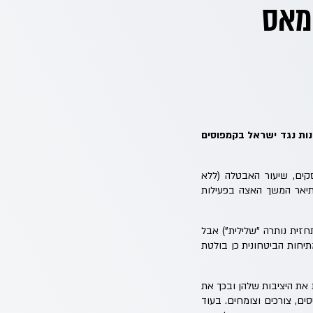
חמאס
נות נגד ישראל בקמפוסים
קים, שיעור האבטלה (ללא
ב של בנק ישראל שתיאר המשך האצה בפעילות
תה בעקבות האירועים את דירוג האשראי של ישראל (מ: AA- ל: A+, כשהתחזית נותרה "שלילית") אבל
יחות הביטחונית כן בולטת
את היציבות שלהן ובכך את
ים, צורכים וצומחים. בעוד