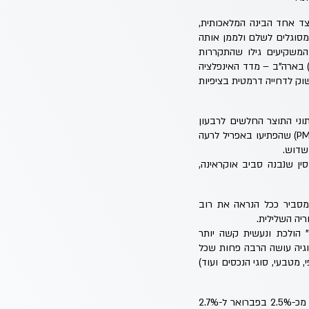
ל עשוי להתגלות כמיקרו קוסמוס למה שעשוי לבוא בהמשך 2024 ו-2025 כשמצד אחד הבינה המלאכותית,
מסוגלים לשלם ולממן אותה
 המשקיעים גילו שהתקררות
אינפלציה בארה"ב נבלמה בחודש מרץ, זאת לאחר שגרסת הליבה של מדד המחירים לצריכה אישית (PCE) בארה"ב – מדד האינפלציה
כות המוקדמות להתקררות ל-2.6%, מה שהוביל את השוק לדחייה דרמטית בציפיות
ני התוצר החלשים לרבעון
הראשון (שאפשר להתווכח עליהם בגלל השפעות מלאיים), אך השתקפו גם בסקרי מנהלי הרכש בארה"ב (PMI) שהפתיעו באפריל לרעה
סין שנבנה סביב אוקראינה,
מסביר ככל הנראה את רוב
יה השלילית.
 הולכת ונעשית קשה יותר
שות מוקצנת לענף הטכנולוגיה עושה הרבה פחות שכל
מטבעי, סוגי הנכסים ועוד)
עוד בישראל, בדומה לעולם גם בישראל התקררות האינפלציה רשמה בלימה, כשהאינפלציה השנתית עלתה מכ-2.5% בפברואר ל-2.7%