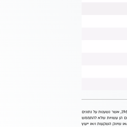
הסקירה כוללת תחזיות והערכות המהוות מידע צופה פני עתיד, כהגדרת מונח זה בחוק ניירות ערך, תשכ"ח-1968, אשר נשענות על נתונים
ים הן עשויות שלא להתממש
ו שיווק השקעות ו/או ייעוץ