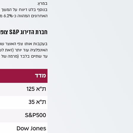
במרץ.
האחרונים המהווה כ-6.2% מהתוצר.
חברת הדירוג S&P צופה שבשנת 2024 כולה הגירעון יגיע ל-8% מהתמ"ג!
עד שתיים בלבד (מרמה של 4.50%).