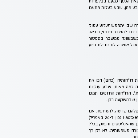
וצאת הכסף כמעט בבלעדיות
ושפע בעיקר משבע מהן, שבע בעלות מתאם
רה שבו יתממש זעזוע עמוק
 יחד למשבר פיננסי, כנראה
בה מזה שמאיימת המלחמה בעזה, כשבמשבר הטכנולוגיה הקודם המדד נשחט בכ-50%. כשבשונה ממשבר בסקטור
של אושרה לנו חבילת סיוע
 כש-81% מהחברות ב-S&P500 שפרסמו עד כה את דו"חותיהן (כחצי) הכו את
ה כמה מאותן שבע ענקיות
ופלאות". הדו"חות החזקים תמכו
ון שבהשקעה בהן.
 שלהם קדימה. להמחשה, אם
ברבעון הראשון רווחיות החברות זינקה ב-4.9% (ביחס לרבעון המקביל אשתקד) כעת הציפיות (לפי נתוני FactSet נכון ל-26 באפריל)
תחזית רווח למניה במדד S&P 500). החשש הוא כמובן שהאנליסטים והשוק בכלל
צורה משמעותית. לא רק רף
ר.