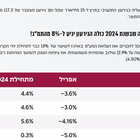
בעקבות אותו צפי האוצר שוקל להקדים את העלאת המע"מ באח
האינפלציה עוד יותר (זאת לשנה על 2.9%) שילוב שהפחית משמעותית את ציפיות השוק להמשך