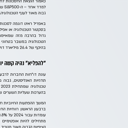
כאמור הוצאת החסכונות לחו
גבוה מאוד לענף הטכנולוגיה.
באפריל ראינו דוגמה לסכנו
בסקטור הטכנולוגיה או אפיל
הטכנולוגיה במשבר בטחוני 
בהיקף של 26.4 מיליארד דולר (להשוואה האקזיט המפואר של "ווייז" עמד על פחות ממיליארד דולר).
"להפליא" נהיה קשה יו
תחזיות האנליסטים, גבוה 
ט
בהערכות שעליות השערים שנ
המשך ההפתעות החיוביות חי
מתחילים להיות אופטימיים 
הציפיות הגבוה מאוד מטריד