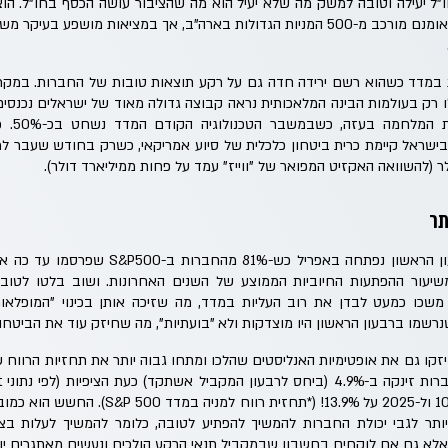
"ל יעילה וטובה למשק מה שלא יעיל הוא מה שהציבור עושה הכסף בחו"ל. ה
למדד אחד – ה-S&P500 שאומנם מורכב מ-500 המניות הגדולות בארה"ב, אך במציאות מ
ת במדד כשהוא רשם ירידה חדה גם על רקע תוצאות טובות של החברות. במק
ו רק בעולמות הבינה המלאכותית נראה קבוצה גדולה מאוד של ישראלים נכנסים
גדול בהר
בישראל קיימת כרית ביטחון כלכלית של סיוע אמריקאי, כשרק בחודש שעבר למ
תר
עונת דו"חות החברות לרבעון הראשון נפתחה באפריל
משיעור ההפתעות החיוביות הממוצע של השנים האחרונות. ושוב בלטו לטוב
כנולוגיה שמתחילת 2023 משכו כמעט לבדן את רוב העליות במדד, מה שזיכה אותן בכינוי "המ
רשמו ברבעון הראשון היו מוצדקות ולא "בועתיות", מה שחיזק עוד את הביטח
זקו גם את אופטימיות האנליסטים שהלכו ומתחו גבוה יותר את תחזיות הרווח
עומדות עבור 2024 על 10.8% ול-2025 על 13.9%! (*
יותר לגבי יכולת החברות להמשיך להפתיע לטובה, כלומר להמשיך לעלות ב
 אלא גם אם לוקחים בחשבון שבמקביל תנאי הרקע הולכים ונעשים מאתגרים יות