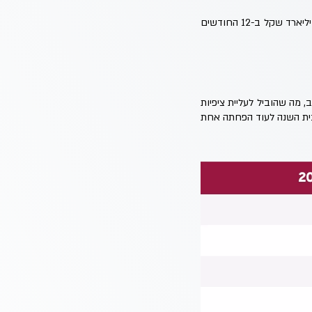
בנוסף בלט דיווח על המשך עליה בגירעון התקציבי במרץ ל-15 מיליארד שקל וסך גירעון מצטבר של 117.3 מיליארד שקל ב-12 החודשים
וז לשיעור של 18% כבר לתחילת יולי הקרוב, מה שהוביל לעליית ציפיות
 הפחתות ריבית השנה לעוד הפחתה אחת