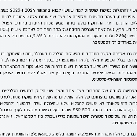
בהקשר הזה חודש אפרי
ופטימיות, באמת חדשנית ומלהיבה אך מצד שני אותם אלה שאמורים להיות 
יים הדוקים יותר. ההידוק הבולט ביותר מגיע מכיוון הריבית. בחודש אפריל
ה
המועדף על הפד – נותר ללא שינוי (2.8%) וגבוה מהער
ית בארה"ב רק לספטמבר.
וספה גם אכזבה מקצב התרחבות הפעילות הכלכלית בארה"ב, מה שהשתקף בנתו
ם כשירדו לשפל של מספר חודשים לרמות של כ-50 נקודות המתארות דשדוש.
המתיחות הגיאו-פוליטית הגוברת בעולם בין ציר נאט"ו לציר רוסיה, איראן ו
סכסוך הישראלי-פלסטיני.
 מפתיעה לטובה של החברות מצד אחד ומצד שני הידוק בתנאים הכלכליים 
פריל בשווקים בניצחונם של אלה השליליים מה שלחץ את שוקי המניות לטרטור
רות ה"מופלאות" לא ימשיכו להפליא אלא שהיכולת שלהן להמשיך "להפליא"
ושבמשוואת הסיכוי-סיכון השקעה טהורה במדד כמו ה-S&P 500 שהינו בעל רגי
טווח שסיפק היסטורית תיק השקעות כללי (שכולל פיזור סקטוריאלי, גיאוגרפי, 
כה משמעותית.