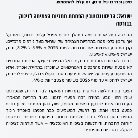
סיכון וכדרכו של סיכון, גם עלול להתממש.
ישראל: הדיסוננס שבין הפחתת תחזיות הצמיחה לזינוק
בבורסה
הבורסה בתל אביב רשמה במהלך חודש אפריל עליות חדות, וזאת על
אף עדכון כלפי מטה בתחזיות הצמיחה של ישראל מצד גורמים מרכזיים.
קרן המטבע הפחיתה את תחזיתה לשנת 2025 מ-3.5% ל-3.2%, ובנק
ישראל מ-4.0% ל-3.5%.
בניגוד להנחות הרווחות, בבנק ישראל הדגישו כי עיקר הפחתת התחזית
לא נובעת ישירות מהמכסים האמריקאיים שהוכרזו בתחילת אפריל, אלא
מהשפעות עקיפות על ישראל מפגיעה בסחר העולמי כולו, שצפוי לפי בנק
ישראל להתכווץ עד סוף 2026 בשיעור מצטבר של כ-4%.
הפער בין החולשה היחסית בתחזיות המאקרו לבין החוזק שמפגינים
שוקי ההון נובע במידה רבה מפערי תזמון: בעוד תחזיות המאקרו
מעודכנות אחת לרבעון ובאיחור מסוים, שוק ההון מתמחר מידע חדש
כמעט בזמן אמת. כך למשל, המשקיעים כבר הפנימו באפריל ריכוך
מסוים בטון הכללי סביב מלחמת הסחר, הפתעות חיוביות בפרסום
דוחות החברות, והיחלשות בציפיות האינפלציה – אשר תורמות לציפייה
להקלה במדיניות המוניטרית.