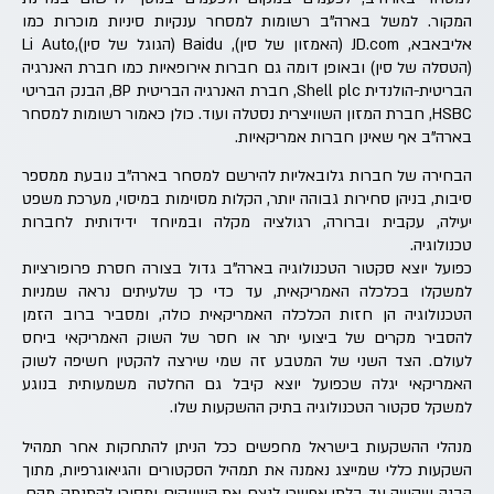
המקור. למשל בארה"ב רשומות למסחר ענקיות סיניות מוכרות כמו
אליבאבא, JD.com (האמזון של סין), Baidu (הגוגל של סין),Li Auto
(הטסלה של סין) ובאופן דומה גם חברות אירופאיות כמו חברת האנרגיה
הבריטית-הולנדית Shell plc, חברת האנרגיה הבריטית BP, הבנק הבריטי
HSBC, חברת המזון השוויצרית נסטלה ועוד. כולן כאמור רשומות למסחר
בארה"ב אף שאינן חברות אמריקאיות.
הבחירה של חברות גלובאליות להירשם למסחר בארה"ב נובעת ממספר
סיבות, בניהן סחירות גבוהה יותר, הקלות מסוימות במיסוי, מערכת משפט
יעילה, עקבית וברורה, רגולציה מקלה ובמיוחד ידידותית לחברות
טכנולוגיה.
כפועל יוצא סקטור הטכנולוגיה בארה"ב גדול בצורה חסרת פרופורציות
למשקלו בכלכלה האמריקאית, עד כדי כך שלעיתים נראה שמניות
הטכנולוגיה הן חזות הכלכלה האמריקאית כולה, ומסביר ברוב הזמן
להסביר מקרים של ביצועי יתר או חסר של השוק האמריקאי ביחס
לעולם. הצד השני של המטבע זה שמי שירצה להקטין חשיפה לשוק
האמריקאי יגלה שכפועל יוצא קיבל גם החלטה משמעותית בנוגע
למשקל סקטור הטכנולוגיה בתיק ההשקעות שלו.
מנהלי ההשקעות בישראל מחפשים ככל הניתן להתחקות אחר תמהיל
השקעות כללי שמייצג נאמנה את תמהיל הסקטורים והגיאוגרפיות, מתוך
הבנה שקשה עד בלתי אפשרי לנצח את השווקים ומסוכן להתנתק מהם.