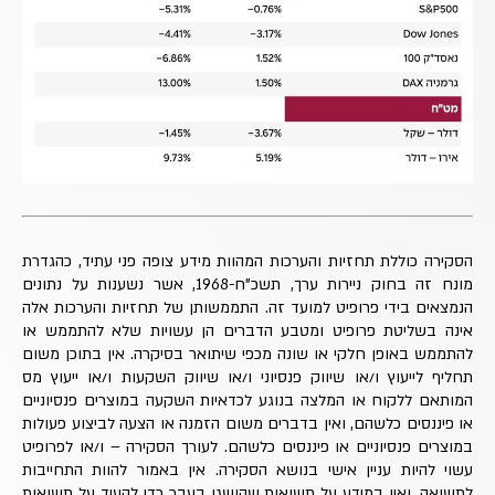
הסקירה כוללת תחזיות והערכות המהוות מידע צופה פני עתיד, כהגדרת
מונח זה בחוק ניירות ערך, תשכ"ח-1968, אשר נשענות על נתונים
הנמצאים בידי פרופיט למועד זה. התממשותן של תחזיות והערכות אלה
אינה בשליטת פרופיט ומטבע הדברים הן עשויות שלא להתממש או
להתממש באופן חלקי או שונה מכפי שיתואר בסיקרה. אין בתוכן משום
תחליף לייעוץ ו/או שיווק פנסיוני ו/או שיווק השקעות ו/או ייעוץ מס
המותאם ללקוח או המלצה בנוגע לכדאיות השקעה במוצרים פנסיוניים
או פיננסים כלשהם, ואין בדברים משום הזמנה או הצעה לביצוע פעולות
במוצרים פנסיוניים או פיננסים כלשהם. לעורך הסקירה – ו/או לפרופיט
עשוי להיות עניין אישי בנושא הסקירה. אין באמור להוות התחייבות
לתשואה, ואין במידע על תשואות שהושגו בעבר כדי להעיד על תשואות