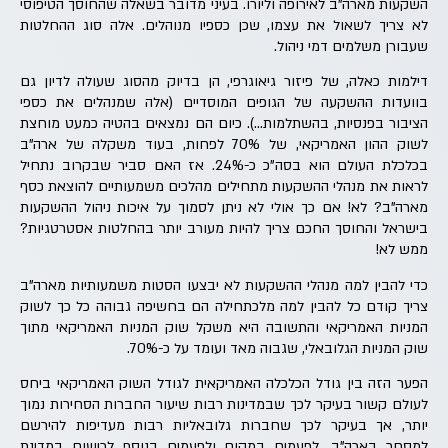
השקעות מארה"ב לאירופה וליורו. בעיני מדובר בשאלה שהחוסך הטיפוסי
לא צריך לשאול את עצמו, שכן כספיו מנוהלים. אלה סוג ההחלטות
שעבורן משלמים דמי ניהול.
דילמות כאלה, של פיזור גיאוגרפי, הן בדיוק מהסוג שעולה לדיון גם
בוועדות ההשקעה של הגופים המוסדיים (אלה שמנהלים את כספי
הציבור בפנסיות, בהשתלמות…). כיום הם נמצאים בהטיה כמעט מוחצת
לשוק ההון האמריקאי, של 70% לפחות, בעוד משקלה של ארה"ב
בכלכלת העולם הוא בסה"כ כ-24%. אז האם סביר שבקרוב נתחיל
לראות את מנהלי ההשקעות מתחילים מהלכים משמעותיים להוצאת כסף
מארה"ב? לא! אם כך אולי לא ניתן לסמוך על איכות ניהול ההשקעות
בישראל והחוסך החכם צריך להיות מעורב יותר בהחלטות אסטרטגיות?
ממש לא!
כדי להבין למה מנהלי ההשקעות לא יבצעו הסטות משמעותיות מארה"ב
צריך קודם כל להבין למה מלכתחילה הם בחשיפה גבוהה כל כך לשוק
המניות האמריקאי והתשובה היא משקל שוק המניות האמריקאי מתוך
שוק המניות הגלובאלי, שגבוה מאד ועומד על כ-70%.
הפער הזה בין גודל הכלכלה האמריקאית לגודל השוק האמריקאי ביחס
לעולם קשור בעיקר לכך שבמדינות רבות שיעור החברות הסחירות נמוך
יותר, אך בעיקר לכך שחברות גלובאליות רבות מעדיפות להירשם
למסחר בארה"ב, לפעמים במקום ולפעמים בנוסף לרישום במדינת