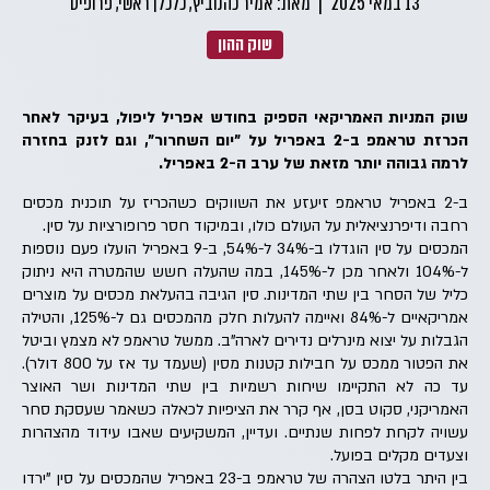
13 במאי 2025
|
מאת: אמיר כהנוביץ, כלכלן ראשי, פרופיט
שוק ההון
שוק המניות האמריקאי הספיק בחודש אפריל ליפול, בעיקר לאחר
הכרזת טראמפ ב-2 באפריל על "יום השחרור", וגם לזנק בחזרה
לרמה גבוהה יותר מזאת של ערב ה-2 באפריל.
ב-2 באפריל טראמפ זיעזע את השווקים כשהכריז על תוכנית מכסים
רחבה ודיפרנציאלית על העולם כולו, ובמיקוד חסר פרופורציות על סין.
המכסים על סין הוגדלו ב-34% ל-54%, ב-9 באפריל הועלו פעם נוספות
ל-104% ולאחר מכן ל-145%, במה שהעלה חשש שהמטרה היא ניתוק
כליל של הסחר בין שתי המדינות. סין הגיבה בהעלאת מכסים על מוצרים
אמריקאיים ל-84% ואיימה להעלות חלק מהמכסים גם ל-125%, והטילה
הגבלות על יצוא מינרלים נדירים לארה"ב. ממשל טראמפ לא מצמץ וביטל
את הפטור ממכס על חבילות קטנות מסין (שעמד עד אז על 800 דולר).
עד כה לא התקיימו שיחות רשמיות בין שתי המדינות ושר האוצר
האמריקני, סקוט בסן, אף קרר את הציפיות לכאלה כשאמר שעסקת סחר
עשויה לקחת לפחות שנתיים. ועדיין, המשקיעים שאבו עידוד מהצהרות
וצעדים מקלים בפועל.
בין היתר בלטו הצהרה של טראמפ ב-23 באפריל שהמכסים על סין "ירדו