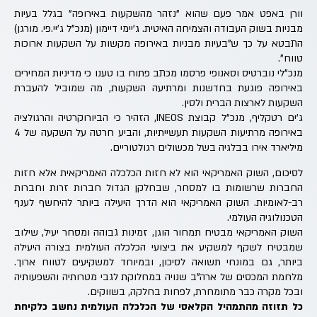
וורן באפט אמר פעם שהוא "נזהר מהשקעות באירופה" בגלל בעיות
מבניות בשוק העבודה והצמיחה האיטית. ג'יימי דיימון (מנכ"ל ג'יי.פי. מורגן)
התבטא על כך ש"בעיות מבניות באירופה מקשות על השקעות ארוכות
טווח".
מנכ"לי נוברטיס וסאנופי פרסמו מכתב פתוח בו טענו כי מדיניות המחירים
באירופה פוגעת בחדשנות ומרתיעה השקעות, מה שמוביל להעברת
השקעות לארצות הברית ולסין.
ג'ים רטקליף, מנכ"ל קבוצת INEOS, הזהיר כי הביורוקרטיה והרגולציה
באירופה מרתיעות השקעות תעשייתיות, והביע חרטה על השקעה של 4
מיליארד אירו בבלגיה בשל מכשולים רגולטוריים.
לסיכום, השוק האמריקאי הוא לא חזות הכלכלה האמריקאית אלא חזות
החברות שרשומות בו למסחר, שבחלקן הגדול חברות זרות וחברות
רב-לאומיות. השוק האמריקאי הוא הדרך היעילה ביותר להיחשף לענף
הטכנולוגיה העולמי.
השוק האמריקאי מבטיח תמחור הוגן, זמינות גבוהה ומסחר יעיל, שילוב
שמבטיח לשקף למשקיע את ביצועי הכלכלה העולמית בצורה היעילה
ביותר, גם במונחי תשואה לסיכון, ובמיוחד למשקיעים לטווח ארוך.
מלחמת המכסים של ארה"ב שנויה במחלוקת לגבי מטרותיה והשפעותיה
ובכל מקרה כבר מתומחרת, לפחות בחלקה, בשווקים.
כל תזוזה מהתמהיל הקלאסי של הכלכלה העולמית נחשב כלקיחת