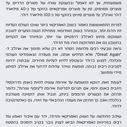
משמעותית, אך לא לאפס" ובהענקת שורה של פטורים הדדיים על
מוצרים מסוימים, סין על מוצרים אמריקאיים בהיקף של כ-40 מיליארד
דולר וארה"ב על מוצרים סיניים בהיקף של כ-102 מיליארד דולר.
למרות ההתאוששות כאמור בשוק האמריקאי ביתר שווקי העולם העליות
היו חדות יותר, ובמיוחד בשוק האירופאי. מתחילת השנה הפערים לטובת
השווקים מחוץ לארה"ב דרמטיים עוד יותר, ובמיוחד אם לוקחים
בחשבון גם את התחזקות היורו מול הדולר.
נראה שבעיני רבים מלחמת הסחר לא רק שלא תהפוך את ארה"ב ל-
"Great Again", אלא תחליש אותה, את מעמדה הגאופוליטי העולמי
והכלכלי, לפגוע בדולר ובעקיפין ללחץ לעליות מחירים, שבתורן ידחפו
לסביבת ריבית גבוהה, תופעות שיחד עלולות לדחוף את ארה"ב למיתון
מיידי וממושך.
לעומת זאת, דווקא ההשפעה על אירופה עשויה להיות באופן פדרוקסלי
חיובית באופן יחסי, אם תגרום למדינות אירופה ל"ציפוף שורות", כלומר
תחזק את הקשרים הרופפים ביניהן, תוביל אותן לתמיכה משולבת
בכלכלה ואגב כך תחזק את מעמדו הגלובאלי של היורו, גם כאלטרנטיבה
לדולר.
שילוב החולשה של השוק האמריקאי והדולר, יחד עם איבוד האמון של
רבים במדיניות האמריקאית הביאו לעניין גובר בקרב חוסכים בהסטת