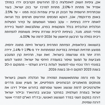
אכן, ציפיות השוק לאינפלציה ב-12 החודשים הקרובים ירדו במהלך
אפריל אל מתחת ל-2.0%, מתחת למרכז יעד בנק ישראל, בעוד
שבתחזית הרשמית של הבנק הן עדיין עומדות גבוה ממנו – על 2.5%.
באופן פרדוקסלי, אגב, דווקא המכסים החדשים תורמים ככל הנראה
לאותה ירידה בציפיות – עקב כאמור השפעתם על קירור הפעילות
הכלכלית הגלובלית בכלל והמקומית בפרט, שהתבטאה למשל בירידת
מחירי הנפט. מנגד, בציפיות לריבית שוררת ציפייה משותפת להפחתת
ריבית כפולה עד הרבעון הראשון של 2026 לרמה של 4.00%.
בהשוואה בינלאומית, הפחתת התחזית בישראל הייתה מתונה יחסית.
ממוצע תחזיות הצמיחה במדינות המפותחות ירד מ-1.9% ל-1.4%, ירידה
חדה יותר מזו שנרשמה בישראל. זאת ועוד, תחזיות קרן המטבע
מצביעות על המשך שיפור במעמדה היחסי של ישראל: התוצר לנפש
במונחי דולר נוכחי צפוי להמשיך לעלות בדירוג העולמי – מהמקום ה-20
בשנת 2023 למקום ה-16 בשנת 2026.
על פניו נדמה שההתאוששות המהירה של הכלכלה והשוק בישראל
מנותקים מהאתגרים הבטחוניים והפוליטיים, אך מעניין שגם מדדים
אלטרנטיביים לרמת שגשוג ואושר שפורסמו בחודש אפריל דירגו את
ישראל בצמרת העולמית: במחקר שבוצע בהרווארד וביילור ישראל
דורגה במקום השני במדד השגשוג האנושי, ובדו"ח האו"ם למדדי אושר
דורגה שמינית.