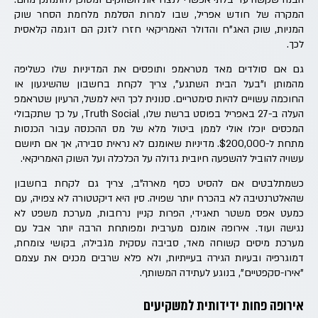
המקרה של חודש אפריל, שבו למרות הסלמת מלחמת הסחר שוק
המניות, שוק האג"ח והדולר האמריקאי חזרו לזנק הם דוגמה קלאסית
לכך.
גם אם סולדים מאד מטראמפ ותופסים את המדיניות שלו כשליפה
מהמותן ו"בעל הבית השתגע", צריך לקחת בחשבון שהשיגעון או
החוכמה עשויים להיות סימטריים. סנונית לכך היא למשל, הרעיון שטראמפ
העלה ב-27 באפריל בפוסט ברשת שלו, Truth Social, על כך שתקבולי
המכסים יוכלו אולי לממן ביטול מלא של מס ההכנסה עבור הכנסות
מתחת ל-$200,000. מדיניות שאומנם לא נראית סבירה, אך אם תיושם
עשויה להוביל להשפעה חיובית גדולה על הכלכלה ועל השוק האמריקאי.
כשמתלבטים אם להסיט כסף מארה"ב, צריך גם לקחת בחשבון
שהאלטרנטיבה לא בהכרח יותר שפויה. סין היא דיקטטורה לא צפויה, עם
כמעט אפס משטר תאגידי, הפרות קניין נרחבות, מערכת משפט לא
נגישה ועוד. אירופה אומנם מערבית ומפותחת הרבה יותר אבל עם
מערכת מיסים קשוחה מאד, סביבה עסקית מגבילה, בקושי צומחת,
דמוגרפיה ובעיות הגירה בעייתיות, ולא פלא שרבים מכנים את עצמם
"אירו-סקפטיים", בנוגע לעתידה המשותף.
אירופה פחות ידידותית למשקיעים